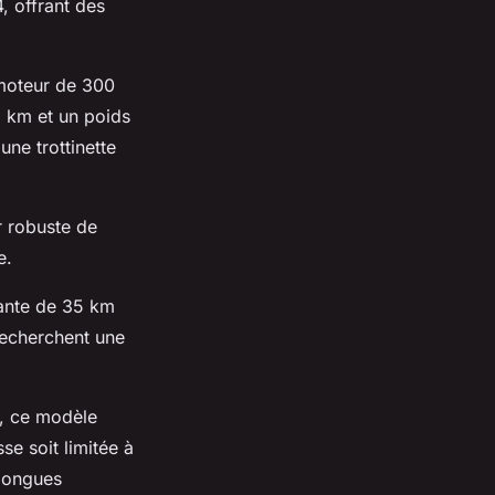
, offrant des
moteur de 300
 km et un poids
une trottinette
 robuste de
e.
ante de 35 km
recherchent une
, ce modèle
e soit limitée à
 longues