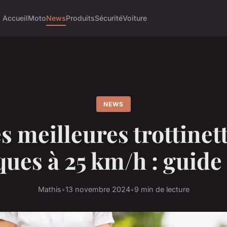
Accueil
Moto
News
Produits
Sécurité
Voiture
NEWS
s meilleures trottinet
ques à 25 km/h : guide
Mathis
•
13 novembre 2024
•
9 min de lecture