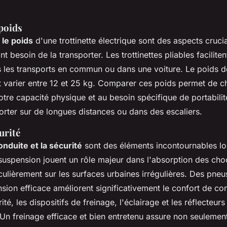
 poids
t le poids
d'une trottinette électrique sont des aspects cruci
ont besoin de la transporter. Les trottinettes pliables faciliten
s les transports en commun ou dans une voiture. Le poids 
t varier entre 12 et 25 kg. Comparer ces poids permet de c
otre capacité physique et au besoin spécifique de portabili
orter sur de longues distances ou dans des escaliers.
urité
onduite et la sécurité
sont des éléments incontournables lor
suspension jouent un rôle majeur dans l'absorption des choc
iculièrement sur les surfaces urbaines irrégulières. Des pne
ion efficace améliorent significativement le confort de co
té, les dispositifs de freinage, l'éclairage et les réflecteurs
Un freinage efficace et bien entretenu assure non seulement