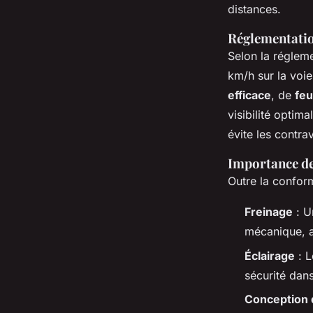
distances.
Réglementatio
Selon la régleme
km/h sur la voie
efficace
, de
feu
visibilité optim
évite les contra
Importance de 
Outre la conformi
Freinage
: U
mécanique, a
Éclairage
: 
sécurité dans
Conception 