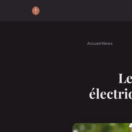
Accueil
›
News
Le
électri