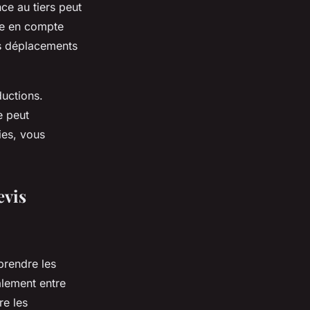
ce au tiers peut
dre en compte
es déplacements
ductions.
e peut
ies, vous
evis
mprendre les
alement entre
re les