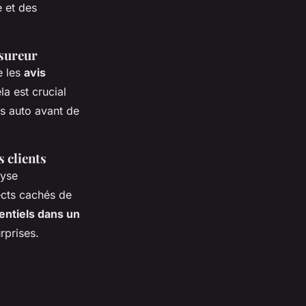
e et des
ssureur
e les
avis
a est crucial
rs auto avant de
 clients
lyse
ects cachés de
entiels dans un
rprises.