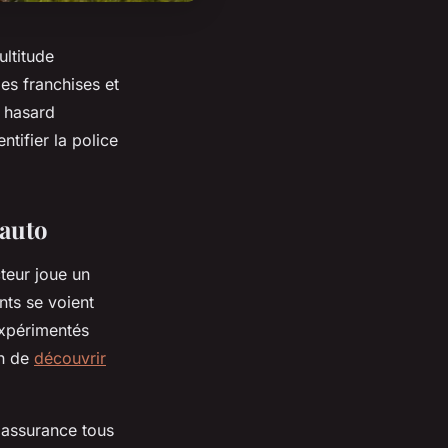
ltitude
les franchises et
e hasard
ntifier la police
 auto
cteur joue un
nts se voient
expérimentés
in de
découvrir
'assurance tous