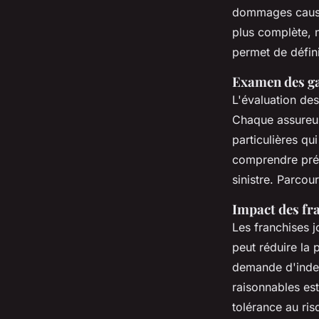
dommages causés
plus complète, 
permet de défini
Examen des ga
L'évaluation des
Chaque assureur
particulières qu
comprendre préc
sinistre. Parcou
Impact des fra
Les franchises j
peut réduire la 
demande d'indemn
raisonnables es
tolérance au ris