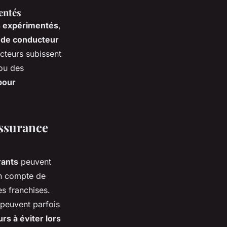
entés
s expérimentés
,
l de conducteur
cteurs subissent
 ou des
pour
assurance
rants
peuvent
en compte de
es franchises.
s peuvent parfois
rs à éviter lors