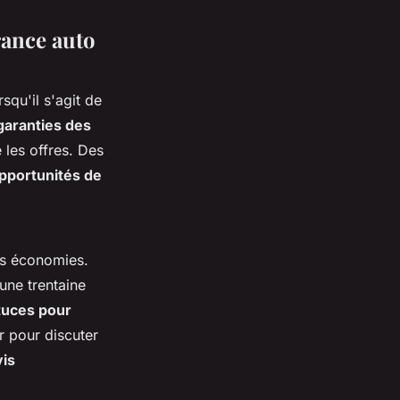
rance auto
squ'il s'agit de
garanties des
 les offres. Des
pportunités de
es économies.
'une trentaine
tuces pour
r pour discuter
vis