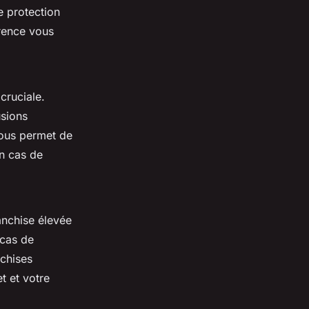
e protection
rence vous
cruciale.
sions
 vous permet de
n cas de
anchise élevée
 cas de
nchises
t et votre