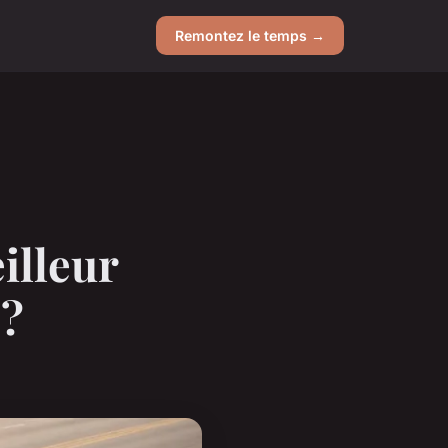
Remontez le temps →
illeur
 ?